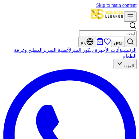
Skip to main content
EN
ع
EN
الرئيسية
أثاث
الأجهزة
ديكور المنزل
أغطية السرير
المطبخ وغرفة
الطعام
المزيد