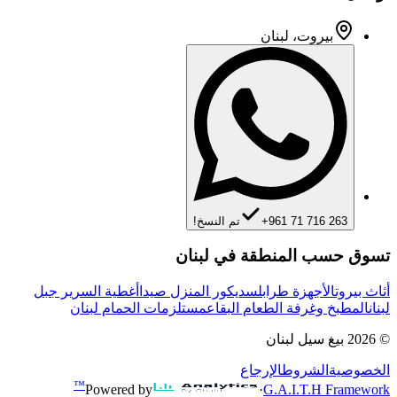
بيروت، لبنان
+961 71 716 263
تم النسخ!
تسوق حسب المنطقة في لبنان
أثاث بيروت
الأجهزة طرابلس
ديكور المنزل صيدا
أغطية السرير جبل
لبنان
المطبخ وغرفة الطعام البقاع
مستلزمات الحمام لبنان
©
2026
بيغ سيل لبنان
الخصوصية
الشروط
الإرجاع
™
Powered by
·
G.A.I.T.H Framework