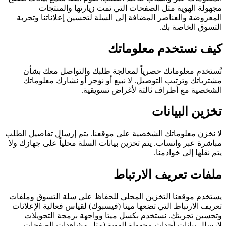
مجهولة الهوية مثل الصفحات التي تمت زيارتها والمنتجات
المعروضة والعناصر المضافة إلى السلة لتحسين إعلاناتنا وتجربة
التسوق الخاصة بك.
كيف نستخدم معلوماتك
تُستخدم معلوماتك حصرياً لمعالجة طلبك والتواصل معك بشأن
مشترياتك وترتيب التوصيل. لا نبيع أو نؤجر أو نشارك معلوماتك
الشخصية مع أطراف ثالثة لأغراض تسويقية.
تخزين البيانات
لا نخزن معلوماتك الشخصية على موقعنا. يتم إرسال تفاصيل الطلب
مباشرة عبر واتساب. يتم تخزين بيانات السلة محلياً على جهازك ولا
يتم نقلها إلى خوادمنا.
ملفات تعريف الارتباط
يستخدم موقعنا التخزين المحلي للحفاظ على سلة التسوق وملفات
تعريف الارتباط التي تضعها ميتا (فيسبوك) لقياس فعالية الإعلانات
وتحسين تجربتك. نستخدم بكسل ميتا وواجهة برمجة التحويلات
لإرسال بيانات أحداث مجهولة الهوية (مثل مشاهدات الصفحات