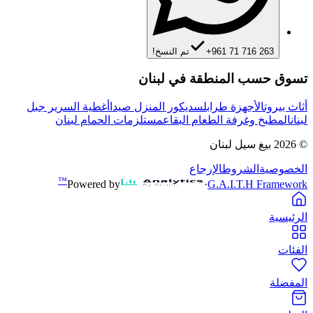
+961 71 716 263
تم النسخ!
تسوق حسب المنطقة في لبنان
أثاث بيروت
الأجهزة طرابلس
ديكور المنزل صيدا
أغطية السرير جبل
لبنان
المطبخ وغرفة الطعام البقاع
مستلزمات الحمام لبنان
©
2026
بيغ سيل لبنان
الخصوصية
الشروط
الإرجاع
™
Powered by
·
G.A.I.T.H Framework
الرئيسية
الفئات
المفضلة