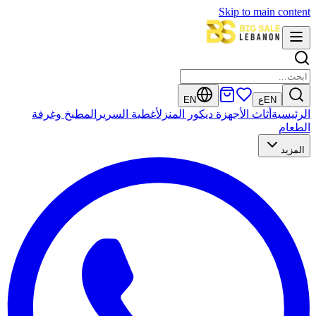
Skip to main content
EN
ع
EN
الرئيسية
أثاث
الأجهزة
ديكور المنزل
أغطية السرير
المطبخ وغرفة
الطعام
المزيد