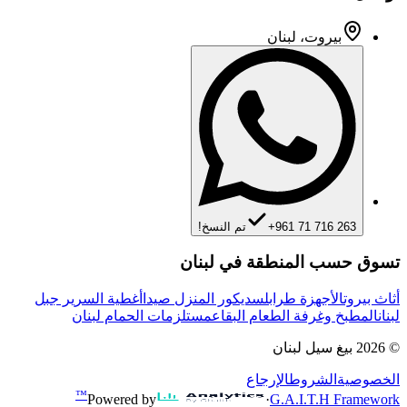
بيروت، لبنان
+961 71 716 263
تم النسخ!
تسوق حسب المنطقة في لبنان
أثاث بيروت
الأجهزة طرابلس
ديكور المنزل صيدا
أغطية السرير جبل
لبنان
المطبخ وغرفة الطعام البقاع
مستلزمات الحمام لبنان
©
2026
بيغ سيل لبنان
الخصوصية
الشروط
الإرجاع
™
Powered by
·
G.A.I.T.H Framework