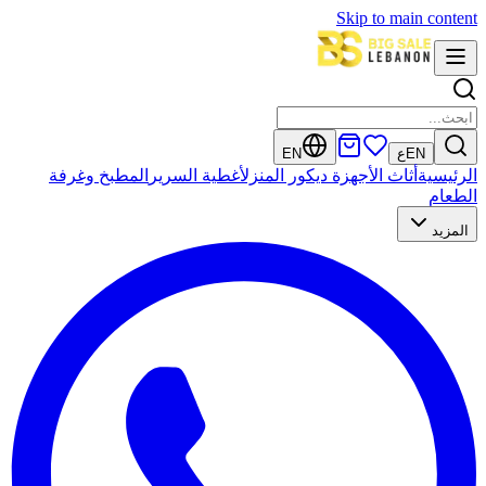
Skip to main content
EN
ع
EN
الرئيسية
أثاث
الأجهزة
ديكور المنزل
أغطية السرير
المطبخ وغرفة
الطعام
المزيد