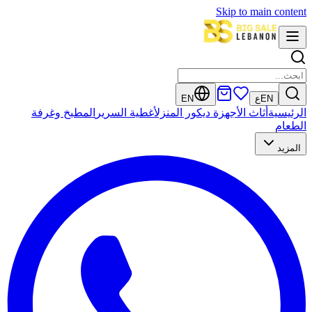
Skip to main content
EN
ع
EN
الرئيسية
أثاث
الأجهزة
ديكور المنزل
أغطية السرير
المطبخ وغرفة
الطعام
المزيد