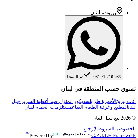
بيروت، لبنان
+961 71 716 263
تم النسخ!
تسوق حسب المنطقة في لبنان
أثاث بيروت
الأجهزة طرابلس
ديكور المنزل صيدا
أغطية السرير جبل
لبنان
المطبخ وغرفة الطعام البقاع
مستلزمات الحمام لبنان
©
2026
بيغ سيل لبنان
الخصوصية
الشروط
الإرجاع
™
Powered by
·
G.A.I.T.H Framework